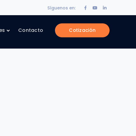
Facebook
Youtube
LinkedIn
Síguenos en:
Profile
Profile
Profile
es
Contacto
Cotización