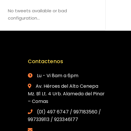
No tweets available or bad
configuration...
Contactenos
Lu - Vi 8am a 6pm
Av. Héroes del Alto Cenepa
Mz. B1 Lt. 4 Urb. Alameda del Pinar
– Comas
(01) 497 6747 / 997183560 /
997339113 / 923346177