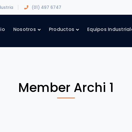
dustria
(01) 497 6747
cio
Nosotros
Productos
Equipos Industrial
Member Archi 1