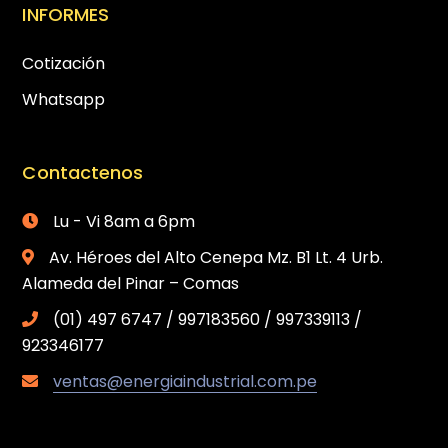
INFORMES
Cotización
Whatsapp
Contactenos
Lu - Vi 8am a 6pm
Av. Héroes del Alto Cenepa Mz. B1 Lt. 4 Urb.
Alameda del Pinar – Comas
(01) 497 6747 / 997183560 / 997339113 /
923346177
ventas@energiaindustrial.com.pe