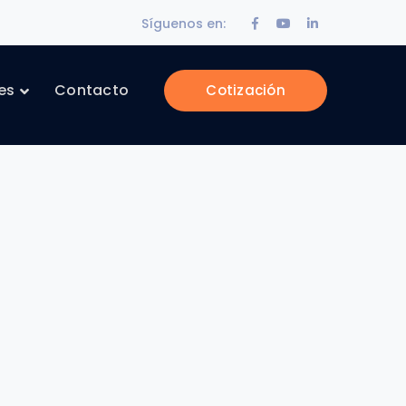
Facebook
Youtube
LinkedIn
Síguenos en:
Profile
Profile
Profile
es
Contacto
Cotización