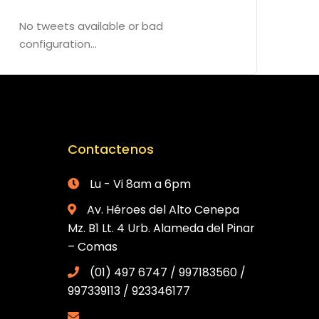
No tweets available or bad
configuration...
Contactenos
Lu - Vi 8am a 6pm
Av. Héroes del Alto Cenepa
Mz. B1 Lt. 4 Urb. Alameda del Pinar
– Comas
(01) 497 6747 / 997183560 /
997339113 / 923346177