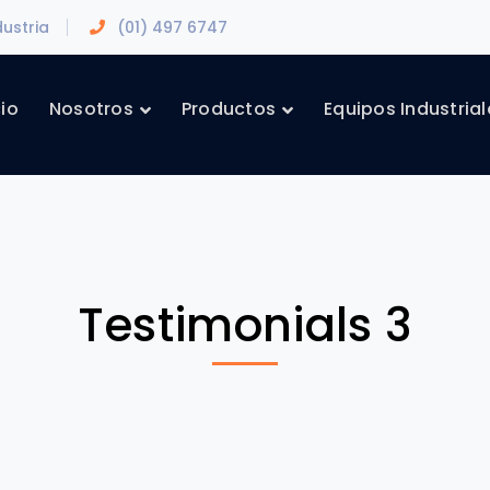
dustria
(01) 497 6747
cio
Nosotros
Productos
Equipos Industrial
Testimonials 3